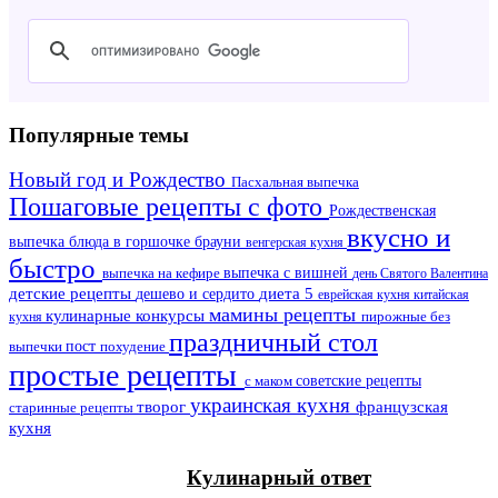
Популярные темы
Новый год и Рождество
Пасхальная выпечка
Пошаговые рецепты с фото
Рождественская
вкусно и
выпечка
блюда в горшочке
брауни
венгерская кухня
быстро
выпечка на кефире
выпечка с вишней
день Святого Валентина
детские рецепты
дешево и сердито
диета 5
еврейская кухня
китайская
мамины рецепты
кулинарные конкурсы
пирожные без
кухня
праздничный стол
выпечки
пост
похудение
простые рецепты
советские рецепты
с маком
украинская кухня
французская
творог
старинные рецепты
кухня
Кулинарный ответ