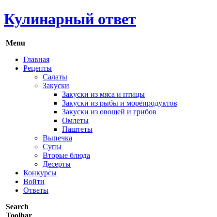
Кулинарный ответ
Menu
Главная
Рецепты
Салаты
Закуски
Закуски из мяса и птицы
Закуски из рыбы и морепродуктов
Закуски из овощей и грибов
Омлеты
Паштеты
Выпечка
Супы
Вторые блюда
Десерты
Конкурсы
Войти
Ответы
Search
Toolbar