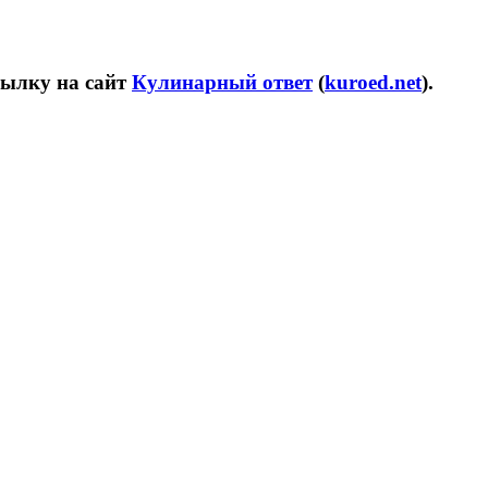
сылку на сайт
Кулинарный ответ
(
kuroed.net
).