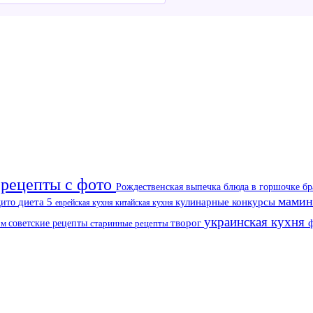
рецепты с фото
Рождественская выпечка
блюда в горшочке
б
мамин
кулинарные конкурсы
дито
диета 5
еврейская кухня
китайская кухня
украинская кухня
советские рецепты
творог
ом
старинные рецепты