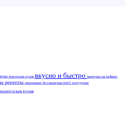
вкусно и быстро
рауни
выпечка на кефире
венгерская кухня
ы рецепты
пирожные без выпечки
пост
похудение
французская кухня