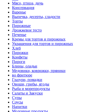
Мясо, птица, дичь
Консервация
Варенье
Выпечка, десерты, сладости
Торты
Пирожные
Дрожжевое тесто
Печенье
Кремы для тортов и пирожных
Украшения для тортов и пирожных
Хлеб
Пирожки
Конфеты
Пироги
Блины, оладьи
Медовики, коврижки, пряники
во фритюре
Глазури, помадки
Овощи, грибы, ягоды
Рыба и морепродукты
Салаты и Закуски
Супы
Соусы
Напитки
Молочные продукты