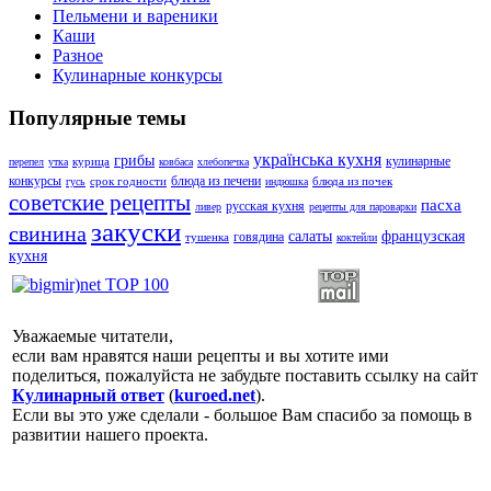
Пельмени и вареники
Каши
Разное
Кулинарные конкурсы
Популярные темы
українська кухня
грибы
кулинарные
курица
перепел
утка
ковбаса
хлебопечка
конкурсы
блюда из печени
срок годности
блюда из почек
гусь
индюшка
советские рецепты
пасха
русская кухня
ливер
рецепты для пароварки
закуски
свинина
салаты
французская
говядина
тушенка
коктейли
кухня
Уважаемые читатели,
если вам нравятся наши рецепты и вы хотите ими
поделиться, пожалуйста не забудьте поставить ссылку на сайт
Кулинарный ответ
(
kuroed.net
).
Если вы это уже сделали - большое Вам спасибо за помощь в
развитии нашего проекта.