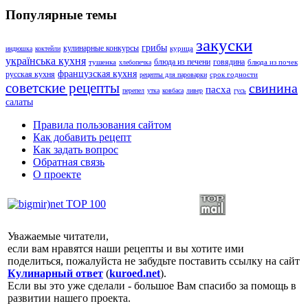
Популярные темы
закуски
грибы
кулинарные конкурсы
курица
индюшка
коктейли
українська кухня
блюда из печени
говядина
тушенка
блюда из почек
хлебопечка
французская кухня
русская кухня
срок годности
рецепты для пароварки
советские рецепты
свинина
пасха
перепел
утка
ковбаса
ливер
гусь
салаты
Правила пользования сайтом
Как добавить рецепт
Как задать вопрос
Обратная связь
О проекте
Уважаемые читатели,
если вам нравятся наши рецепты и вы хотите ими
поделиться, пожалуйста не забудьте поставить ссылку на сайт
Кулинарный ответ
(
kuroed.net
).
Если вы это уже сделали - большое Вам спасибо за помощь в
развитии нашего проекта.