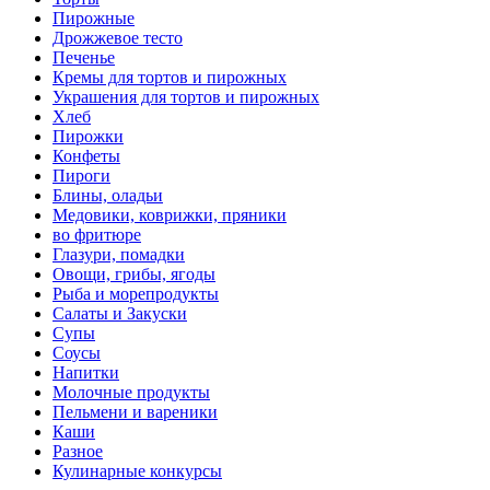
Пирожные
Дрожжевое тесто
Печенье
Кремы для тортов и пирожных
Украшения для тортов и пирожных
Хлеб
Пирожки
Конфеты
Пироги
Блины, оладьи
Медовики, коврижки, пряники
во фритюре
Глазури, помадки
Овощи, грибы, ягоды
Рыба и морепродукты
Салаты и Закуски
Супы
Соусы
Напитки
Молочные продукты
Пельмени и вареники
Каши
Разное
Кулинарные конкурсы