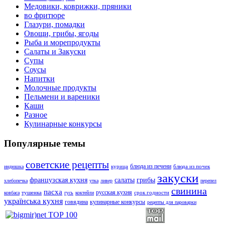
Медовики, коврижки, пряники
во фритюре
Глазури, помадки
Овощи, грибы, ягоды
Рыба и морепродукты
Салаты и Закуски
Супы
Соусы
Напитки
Молочные продукты
Пельмени и вареники
Каши
Разное
Кулинарные конкурсы
Популярные темы
советские рецепты
блюда из печени
курица
блюда из почек
индюшка
закуски
французская кухня
салаты
грибы
хлебопечка
утка
ливер
перепел
свинина
пасха
русская кухня
тушенка
срок годности
ковбаса
гусь
коктейли
українська кухня
говядина
кулинарные конкурсы
рецепты для пароварки