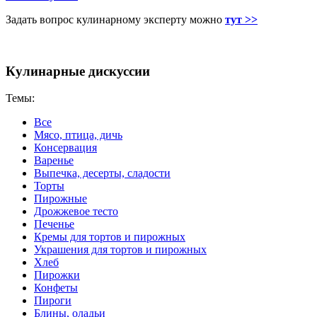
Задать вопрос кулинарному эксперту можно
тут >>
Кулинарные дискуссии
Темы:
Все
Мясо, птица, дичь
Консервация
Варенье
Выпечка, десерты, сладости
Торты
Пирожные
Дрожжевое тесто
Печенье
Кремы для тортов и пирожных
Украшения для тортов и пирожных
Хлеб
Пирожки
Конфеты
Пироги
Блины, оладьи