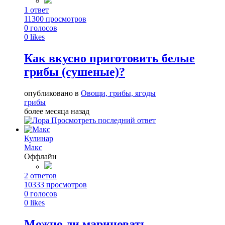
1
ответ
11300
просмотров
0
голосов
0
likes
Как вкусно приготовить белые
грибы (сушеные)?
опубликовано в
Овощи, грибы, ягоды
грибы
более месяца назад
Просмотреть последний ответ
Кулинар
Макс
Оффлайн
2
ответов
10333
просмотров
0
голосов
0
likes
Можно ли мариновать