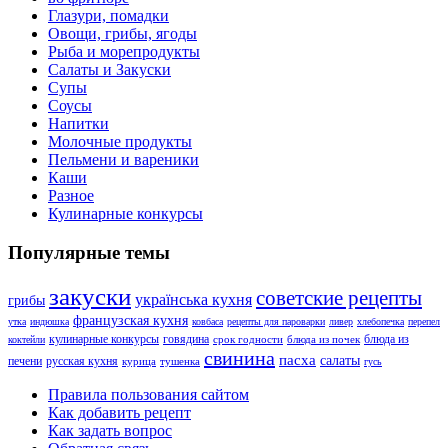
Глазури, помадки
Овощи, грибы, ягоды
Рыба и морепродукты
Салаты и Закуски
Супы
Соусы
Напитки
Молочные продукты
Пельмени и вареники
Каши
Разное
Кулинарные конкурсы
Популярные темы
закуски
советские рецепты
українська кухня
грибы
французская кухня
утка
индюшка
ковбаса
рецепты для пароварки
ливер
хлебопечка
перепел
кулинарные конкурсы
говядина
блюда из
срок годности
блюда из почек
коктейли
свинина
пасха
салаты
печени
русская кухня
курица
тушенка
гусь
Правила пользования сайтом
Как добавить рецепт
Как задать вопрос