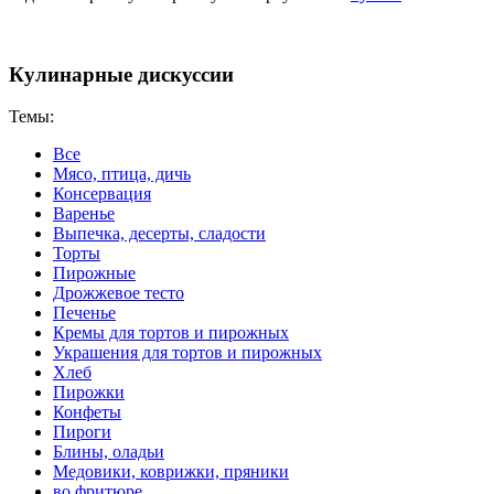
Кулинарные дискуссии
Темы:
Все
Мясо, птица, дичь
Консервация
Варенье
Выпечка, десерты, сладости
Торты
Пирожные
Дрожжевое тесто
Печенье
Кремы для тортов и пирожных
Украшения для тортов и пирожных
Хлеб
Пирожки
Конфеты
Пироги
Блины, оладьи
Медовики, коврижки, пряники
во фритюре