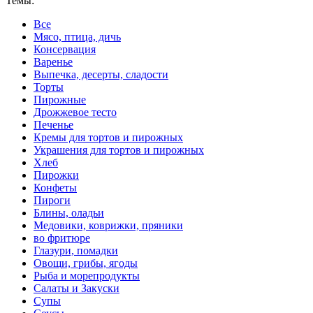
Темы:
Все
Мясо, птица, дичь
Консервация
Варенье
Выпечка, десерты, сладости
Торты
Пирожные
Дрожжевое тесто
Печенье
Кремы для тортов и пирожных
Украшения для тортов и пирожных
Хлеб
Пирожки
Конфеты
Пироги
Блины, оладьи
Медовики, коврижки, пряники
во фритюре
Глазури, помадки
Овощи, грибы, ягоды
Рыба и морепродукты
Салаты и Закуски
Супы