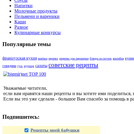
Соусы
Напитки
Молочные продукты
Пельмени и вареники
Каши
Разное
Кулинарные конкурсы
Популярные темы
французская кухня
кулин
блюда из почек
ковбаса
перепел
рецепты для пароварки
коктейли
советские рецепты
салаты
говядина
курица
гусь
Уважаемые читатели,
если вам нравятся наши рецепты и вы хотите ими поделиться, 
Если вы это уже сделали - большое Вам спасибо за помощь в р
Подпишитесь:
Рецепты моей бабушки