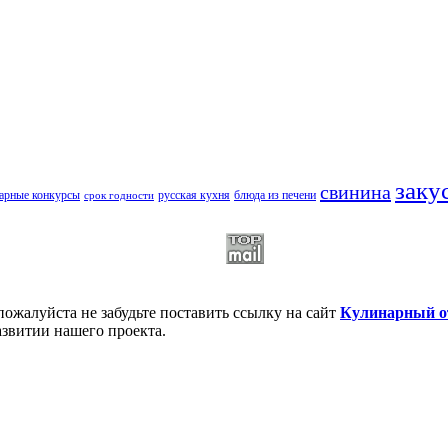
заку
свинина
арные конкурсы
русская кухня
блюда из печени
срок годности
пожалуйста не забудьте поставить ссылку на сайт
Кулинарный о
азвитии нашего проекта.