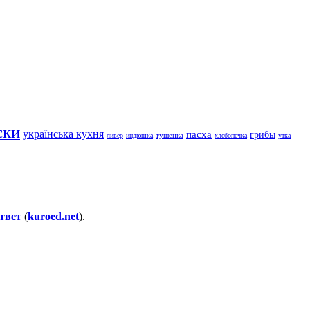
ски
українська кухня
пасха
грибы
тушенка
ливер
индюшка
хлебопечка
утка
твет
(
kuroed.net
).