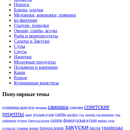
Пироги
Блины, оладьи
Медовики, коврижки, пряники
во фритюре
Глазури, помадки
Овощи, грибы, ягоды
Рыба и морепродукты
Салаты и Закуски
Супы
Соусы
Напитки
Молочные продукты
Пельмени и вареники
Каши
Разное
Кулинарные конкурсы
Популярные темы
советские
свинина
кулинарные конкурсы
говядина
индюшка
рецепты
грибы
русская кухня
ливер
коктейли
гусь
рецепты для пароварки
утка
салаты
французская кухня
курица
блюда из почек
срок
хлебопечка
ковбаса
закуски
українська
пасха
блюда из печени
годности
тушенка
перепел