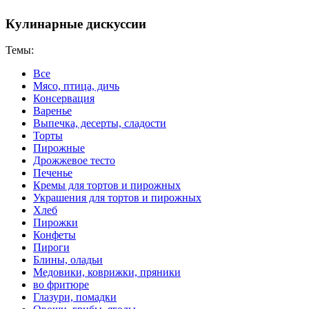
Кулинарные дискуссии
Темы:
Все
Мясо, птица, дичь
Консервация
Варенье
Выпечка, десерты, сладости
Торты
Пирожные
Дрожжевое тесто
Печенье
Кремы для тортов и пирожных
Украшения для тортов и пирожных
Хлеб
Пирожки
Конфеты
Пироги
Блины, оладьи
Медовики, коврижки, пряники
во фритюре
Глазури, помадки