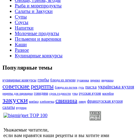
Овощи, грибы, ягоды
Рыба и морепродукты
Салаты и Закуски
Супы
Соусы
Напитки
Молочные продукты
Пельмени и вареники
Каши
Разное
Кулинарные конкурсы
Популярные темы
грибы
кулинарные конкурсы
блюда из печени
тушенка
перепел
индюшка
советские рецепты
українська кухня
пасха
блюда из почек
гусь
говядина
русская кухня
срок годности
рецепты для пароварки
утка
коктейли
закуски
свинина
французская кухня
ковбаса
хлебопечка
ливер
салаты
курица
Уважаемые читатели,
если вам нравятся наши рецепты и вы хотите ими