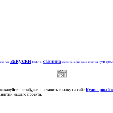
закуски
свинина
салаты
кулинарны
срок годности
тушенка
шка
гусь
ливер
пожалуйста не забудьте поставить ссылку на сайт
Кулинарный о
азвитии нашего проекта.