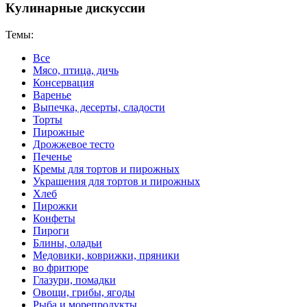
Кулинарные дискуссии
Темы:
Все
Мясо, птица, дичь
Консервация
Варенье
Выпечка, десерты, сладости
Торты
Пирожные
Дрожжевое тесто
Печенье
Кремы для тортов и пирожных
Украшения для тортов и пирожных
Хлеб
Пирожки
Конфеты
Пироги
Блины, оладьи
Медовики, коврижки, пряники
во фритюре
Глазури, помадки
Овощи, грибы, ягоды
Рыба и морепродукты