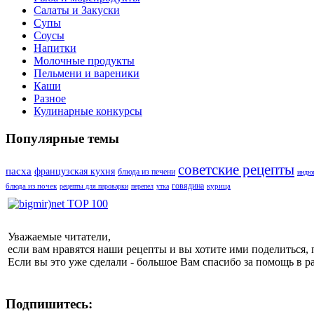
Салаты и Закуски
Супы
Соусы
Напитки
Молочные продукты
Пельмени и вареники
Каши
Разное
Кулинарные конкурсы
Популярные темы
советские рецепты
пасха
французская кухня
блюда из печени
индю
говядина
блюда из почек
курица
рецепты для пароварки
перепел
утка
Уважаемые читатели,
если вам нравятся наши рецепты и вы хотите ими поделиться, 
Если вы это уже сделали - большое Вам спасибо за помощь в р
Подпишитесь: