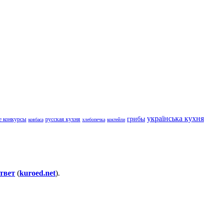
українська кухня
грибы
е конкурсы
русская кухня
ковбаса
хлебопечка
коктейли
твет
(
kuroed.net
).