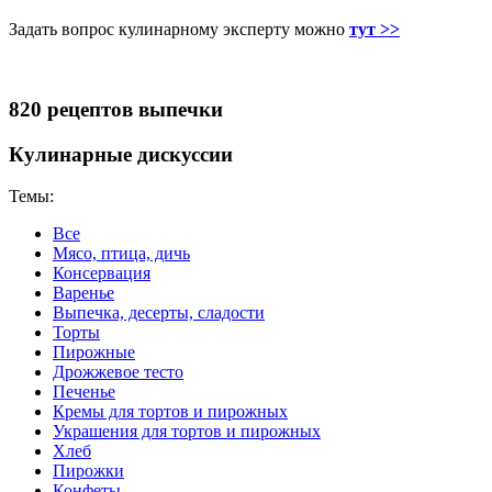
Задать вопрос кулинарному эксперту можно
тут >>
820 рецептов выпечки
Кулинарные дискуссии
Темы:
Все
Мясо, птица, дичь
Консервация
Варенье
Выпечка, десерты, сладости
Торты
Пирожные
Дрожжевое тесто
Печенье
Кремы для тортов и пирожных
Украшения для тортов и пирожных
Хлеб
Пирожки
Конфеты