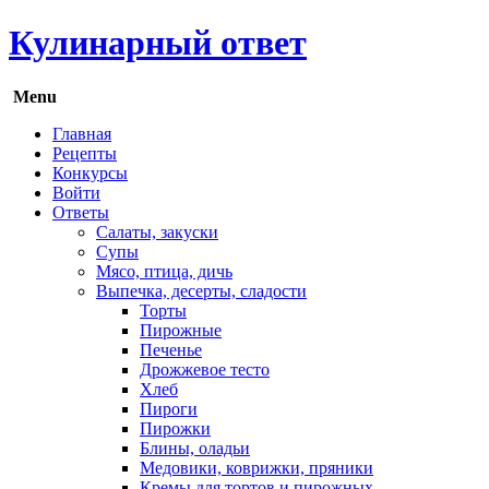
Кулинарный ответ
Menu
Главная
Рецепты
Конкурсы
Войти
Ответы
Салаты, закуски
Супы
Мясо, птица, дичь
Выпечка, десерты, сладости
Торты
Пирожные
Печенье
Дрожжевое тесто
Хлеб
Пироги
Пирожки
Блины, оладьи
Медовики, коврижки, пряники
Кремы для тортов и пирожных