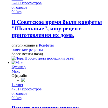
37427
просмотров
0
голосов
0
likes
В Советское время были конфеты
"Школьные", ищу рецепт
приготовления их дома.
опубликовано в
Конфеты
советские рецепты
более месяца назад
Просмотреть последний ответ
Кулинар
Макс
Оффлайн
1
ответ
47317
просмотров
0
голосов
0
likes