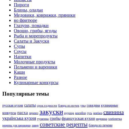
Пироги
Блины, оладьи
Медовики, коврижки, пряники
во фритюре
Глазури, помадки
Овощи, грибы, ягоды
Рыба и морепродукты
Салаты и Закуски
Супы
Соусы
Напитки
Молочные продукты
Пельмени и вареники
Каши
Разное
Кулинарные конкурсы
Популярные темы
салаты
русская кухня
говядина
кулинарные
срок годности
блюда из почек
утка
закуски
свинина
пасха
конкурсы
курица
перепел
коктейли
гусь
ковбаса
українська кухня
грибы
французская кухня
тушенка
индюшка
хлебопечка
советские рецепты
блюда из печени
рецепты для пароварки
ливер