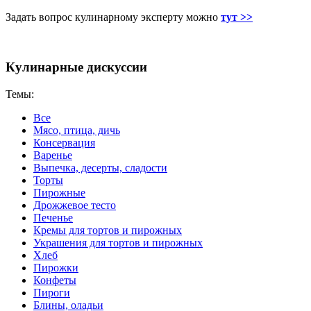
Задать вопрос кулинарному эксперту можно
тут >>
Кулинарные дискуссии
Темы:
Все
Мясо, птица, дичь
Консервация
Варенье
Выпечка, десерты, сладости
Торты
Пирожные
Дрожжевое тесто
Печенье
Кремы для тортов и пирожных
Украшения для тортов и пирожных
Хлеб
Пирожки
Конфеты
Пироги
Блины, оладьи