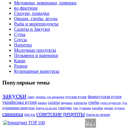
Медовики, коврижки, пряники
во фритюре
Глазури, помадки
Овощи, грибы, ягоды
Рыба и морепродукты
Салаты и Закуски
Супы
Соусы
Напитки
Молочные продукты
Пельмени и вареники
Каши
Разное
Кулинарные конкурсы
Популярные темы
закуски
французская кухня
русская кухня
ливер
рецепты для пароварки
українська кухня
салаты
грибы
срок годности
ковбаса
индюшка
хлебопечка
гусь
кулинарные конкурсы
говядина
блюда из почек
тушенка
курица
утка
коктейли
перепел
советские рецепты
свинина
пасха
блюда из печени