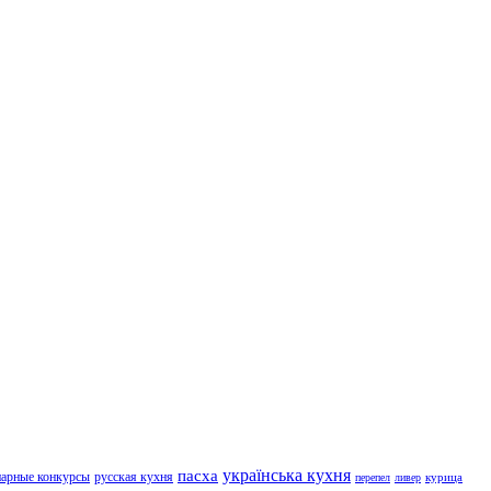
українська кухня
пасха
нарные конкурсы
русская кухня
курица
перепел
ливер