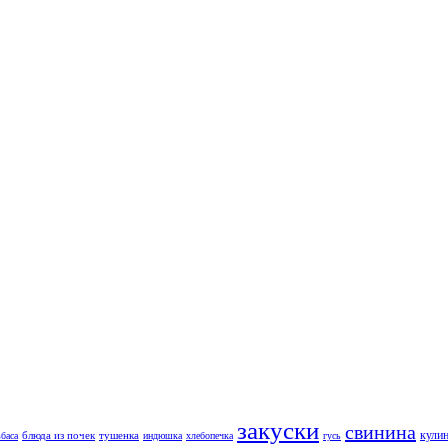
закуски
свинина
кули
блюда из почек
тушенка
вбаса
индюшка
хлебопечка
гусь