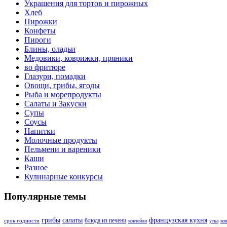
Украшения для тортов и пирожных
Хлеб
Пирожки
Конфеты
Пироги
Блины, оладьи
Медовики, коврижки, пряники
во фритюре
Глазури, помадки
Овощи, грибы, ягоды
Рыба и морепродукты
Салаты и Закуски
Супы
Соусы
Напитки
Молочные продукты
Пельмени и вареники
Каши
Разное
Кулинарные конкурсы
Популярные темы
грибы
салаты
французская кухня
блюда из печени
срок годности
коктейли
утка
ко