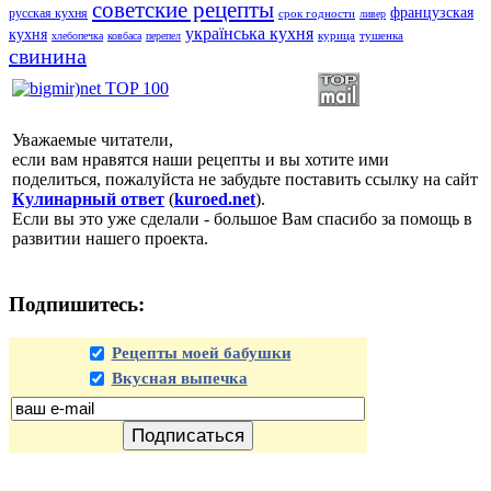
советские рецепты
французская
русская кухня
срок годности
ливер
українська кухня
кухня
курица
тушенка
хлебопечка
ковбаса
перепел
свинина
Уважаемые читатели,
если вам нравятся наши рецепты и вы хотите ими
поделиться, пожалуйста не забудьте поставить ссылку на сайт
Кулинарный ответ
(
kuroed.net
).
Если вы это уже сделали - большое Вам спасибо за помощь в
развитии нашего проекта.
Подпишитесь:
Рецепты моей бабушки
Вкусная выпечка