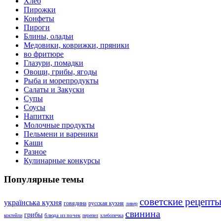
Хлеб
Пирожки
Конфеты
Пироги
Блины, оладьи
Медовики, коврижки, пряники
во фритюре
Глазури, помадки
Овощи, грибы, ягоды
Рыба и морепродукты
Салаты и Закуски
Супы
Соусы
Напитки
Молочные продукты
Пельмени и вареники
Каши
Разное
Кулинарные конкурсы
Популярные темы
советские рецепт
українська кухня
говядина
русская кухня
ливер
свинина
грибы
блюда из почек
коктейли
перепел
хлебопечка