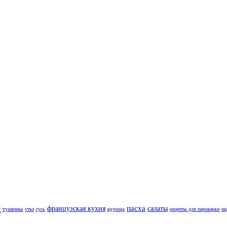
ы
пасха
французская кухня
салаты
тушенка
курица
утка
гусь
рецепты для пароварки
и