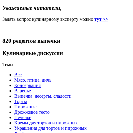
Уважаемые читатели,
Задать вопрос кулинарному эксперту можно
тут >>
820 рецептов выпечки
Кулинарные дискуссии
Темы:
Все
Мясо, птица, дичь
Консервация
Варенье
Выпечка, десерты, сладости
Торты
Пирожные
Дрожжевое тесто
Печенье
Кремы для тортов и пирожных
Украшения для тортов и пирожных