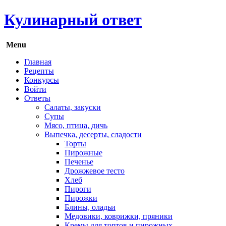
Кулинарный ответ
Menu
Главная
Рецепты
Конкурсы
Войти
Ответы
Салаты, закуски
Супы
Мясо, птица, дичь
Выпечка, десерты, сладости
Торты
Пирожные
Печенье
Дрожжевое тесто
Хлеб
Пироги
Пирожки
Блины, оладьи
Медовики, коврижки, пряники
Кремы для тортов и пирожных