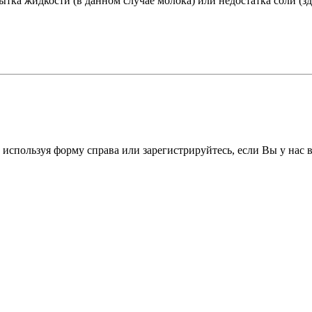
тка жидкости (в данном случае молока) или недостатка соли (зд
 используя форму справа или зарегистрируйтесь, если Вы у нас 