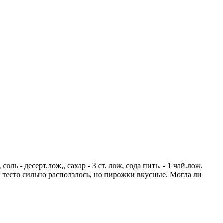
оль - десерт.лож,, сахар - 3 ст. лож, сода пить. - 1 чай.лож.
 тесто сильно расползлось, но пирожки вкусные. Могла ли