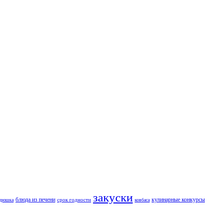
закуски
блюда из печени
кулинарные конкурсы
срок годности
ндюшка
ковбаса