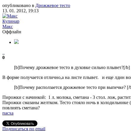
опубликовано в
Дрожжевое тесто
13. 01. 2012, 19:13
Кулинар
Макс
Оффлайн
0
[b]Почему дрожжевое тесто в духовке сильно плывет?[/b]
В форме получается отлично,а на листе плывет. и еще лдин воп
[b]Почему расползается дрожжевое тесто при выпечке? [/
Пирожки с начинкой: 1 л. молока, сметана - 3 стол. лож, растит. 
Пирожки смазаны желтком. Тесто стояло ночь в холодильнике (
повлиять сметана?
пасха
Подписаться по email