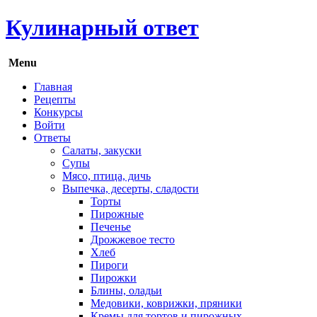
Кулинарный ответ
Menu
Главная
Рецепты
Конкурсы
Войти
Ответы
Салаты, закуски
Супы
Мясо, птица, дичь
Выпечка, десерты, сладости
Торты
Пирожные
Печенье
Дрожжевое тесто
Хлеб
Пироги
Пирожки
Блины, оладьи
Медовики, коврижки, пряники
Кремы для тортов и пирожных