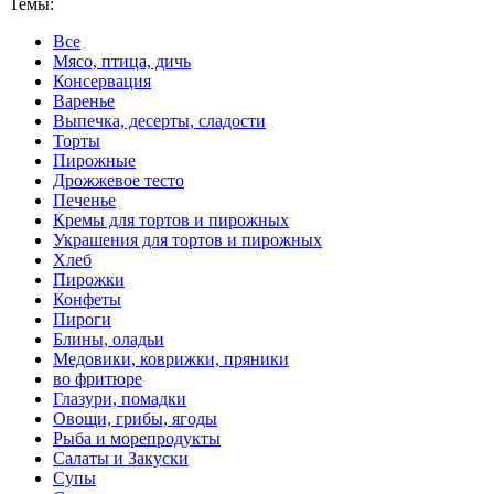
Темы:
Все
Мясо, птица, дичь
Консервация
Варенье
Выпечка, десерты, сладости
Торты
Пирожные
Дрожжевое тесто
Печенье
Кремы для тортов и пирожных
Украшения для тортов и пирожных
Хлеб
Пирожки
Конфеты
Пироги
Блины, оладьи
Медовики, коврижки, пряники
во фритюре
Глазури, помадки
Овощи, грибы, ягоды
Рыба и морепродукты
Салаты и Закуски
Супы