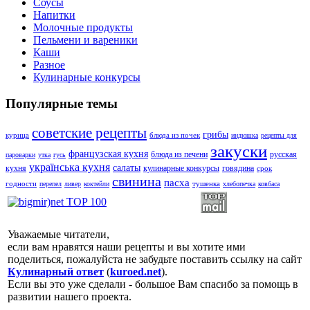
Соусы
Напитки
Молочные продукты
Пельмени и вареники
Каши
Разное
Кулинарные конкурсы
Популярные темы
советские рецепты
грибы
курица
блюда из почек
индюшка
рецепты для
закуски
французская кухня
блюда из печени
русская
пароварки
утка
гусь
українська кухня
салаты
кухня
кулинарные конкурсы
говядина
срок
свинина
пасха
годности
тушенка
перепел
ливер
коктейли
хлебопечка
ковбаса
Уважаемые читатели,
если вам нравятся наши рецепты и вы хотите ими
поделиться, пожалуйста не забудьте поставить ссылку на сайт
Кулинарный ответ
(
kuroed.net
).
Если вы это уже сделали - большое Вам спасибо за помощь в
развитии нашего проекта.