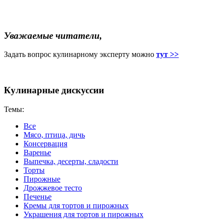
Уважаемые читатели,
Задать вопрос кулинарному эксперту можно
тут >>
Кулинарные дискуссии
Темы:
Все
Мясо, птица, дичь
Консервация
Варенье
Выпечка, десерты, сладости
Торты
Пирожные
Дрожжевое тесто
Печенье
Кремы для тортов и пирожных
Украшения для тортов и пирожных