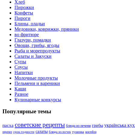
Хлеб
Пирожки
Конфеты
Пироги
Блины, оладьи
Медовики, коврижки, пряники
во фритюре
Глазури, помадки
Овощи, грибы, ягоды
Рыба и морепродукты
Салаты и Закуски
Супы
Соусы
Напитки
Молочные продукты
Пельмени и вареники
Каши
Разное
Кулинарные конкурсы
Популярные темы
советские рецепты
українська ку
пасха
грибы
блюда из печени
салаты
срок годности
блюда из почек
тушенка
перепел
коктейли