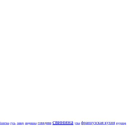
свинина
французская кухня
говядина
курица
бопечка
гусь
ливер
индюшка
утка