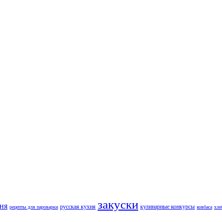
закуски
хня
русская кухня
кулинарные конкурсы
рецепты для пароварки
ковбаса
хле