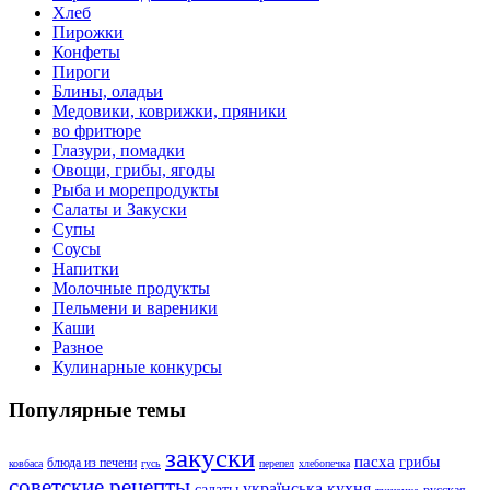
Хлеб
Пирожки
Конфеты
Пироги
Блины, оладьи
Медовики, коврижки, пряники
во фритюре
Глазури, помадки
Овощи, грибы, ягоды
Рыба и морепродукты
Салаты и Закуски
Супы
Соусы
Напитки
Молочные продукты
Пельмени и вареники
Каши
Разное
Кулинарные конкурсы
Популярные темы
закуски
пасха
грибы
блюда из печени
ковбаса
гусь
перепел
хлебопечка
советские рецепты
українська кухня
салаты
русская
тушенка