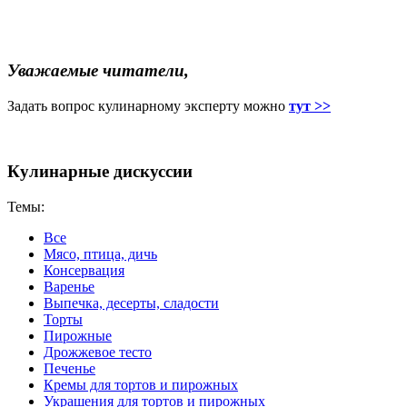
Уважаемые читатели,
Задать вопрос кулинарному эксперту можно
тут >>
Кулинарные дискуссии
Темы:
Все
Мясо, птица, дичь
Консервация
Варенье
Выпечка, десерты, сладости
Торты
Пирожные
Дрожжевое тесто
Печенье
Кремы для тортов и пирожных
Украшения для тортов и пирожных