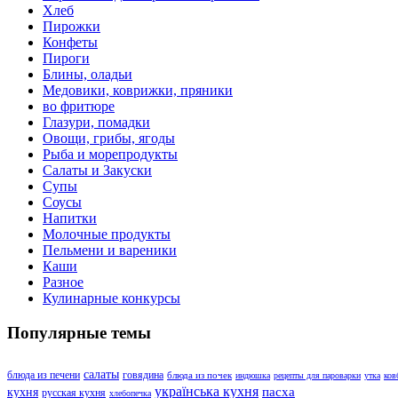
Хлеб
Пирожки
Конфеты
Пироги
Блины, оладьи
Медовики, коврижки, пряники
во фритюре
Глазури, помадки
Овощи, грибы, ягоды
Рыба и морепродукты
Салаты и Закуски
Супы
Соусы
Напитки
Молочные продукты
Пельмени и вареники
Каши
Разное
Кулинарные конкурсы
Популярные темы
салаты
блюда из печени
говядина
блюда из почек
индюшка
рецепты для пароварки
утка
ков
українська кухня
пасха
кухня
русская кухня
хлебопечка