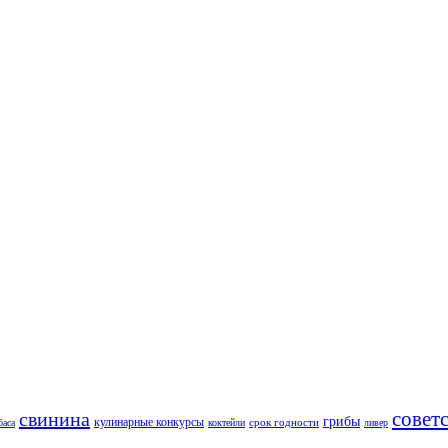
совет
свинина
грибы
кулинарные конкурсы
срок годности
баса
коктейли
ливер