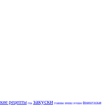
закуски
ские рецепты
французская
тушенка
курица
гусь
перепел