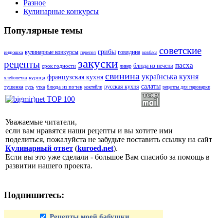
Разное
Кулинарные конкурсы
Популярные темы
советские
грибы
кулинарные конкурсы
говядина
индюшка
перепел
ковбаса
закуски
рецепты
пасха
блюда из печени
срок годности
ливер
свинина
українська кухня
французская кухня
курица
хлебопечка
салаты
русская кухня
тушенка
блюда из почек
гусь
утка
коктейли
рецепты для пароварки
Уважаемые читатели,
если вам нравятся наши рецепты и вы хотите ими
поделиться, пожалуйста не забудьте поставить ссылку на сайт
Кулинарный ответ
(
kuroed.net
).
Если вы это уже сделали - большое Вам спасибо за помощь в
развитии нашего проекта.
Подпишитесь:
Рецепты моей бабушки