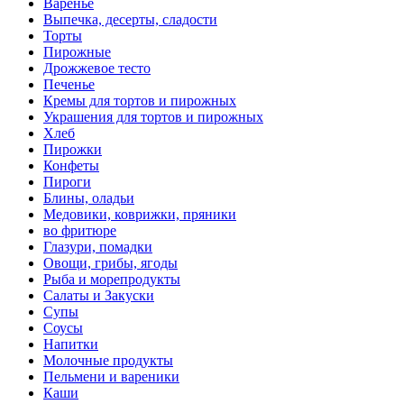
Варенье
Выпечка, десерты, сладости
Торты
Пирожные
Дрожжевое тесто
Печенье
Кремы для тортов и пирожных
Украшения для тортов и пирожных
Хлеб
Пирожки
Конфеты
Пироги
Блины, оладьи
Медовики, коврижки, пряники
во фритюре
Глазури, помадки
Овощи, грибы, ягоды
Рыба и морепродукты
Салаты и Закуски
Супы
Соусы
Напитки
Молочные продукты
Пельмени и вареники
Каши