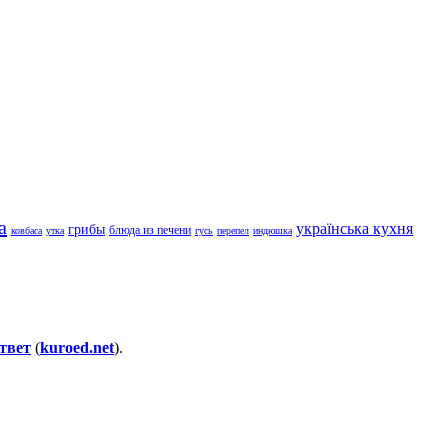
а
українська кухня
грибы
блюда из печени
ковбаса
утка
гусь
перепел
индюшка
твет
(
kuroed.net
).