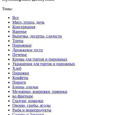
Темы:
Все
Мясо, птица, дичь
Консервация
Варенье
Выпечка, десерты, сладости
Торты
Пирожные
Дрожжевое тесто
Печенье
Кремы для тортов и пирожных
Украшения для тортов и пирожных
Хлеб
Пирожки
Конфеты
Пироги
Блины, оладьи
Медовики, коврижки, пряники
во фритюре
Глазури, помадки
Овощи, грибы, ягоды
Рыба и морепродукты
Салаты и Закуски