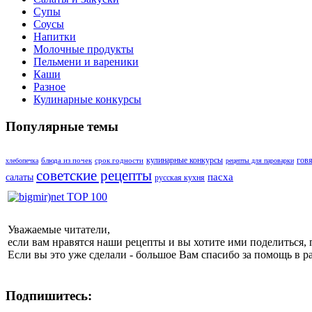
Супы
Соусы
Напитки
Молочные продукты
Пельмени и вареники
Каши
Разное
Кулинарные конкурсы
Популярные темы
кулинарные конкурсы
гов
блюда из почек
срок годности
хлебопечка
рецепты для пароварки
советские рецепты
пасха
салаты
русская кухня
Уважаемые читатели,
если вам нравятся наши рецепты и вы хотите ими поделиться, 
Если вы это уже сделали - большое Вам спасибо за помощь в р
Подпишитесь: