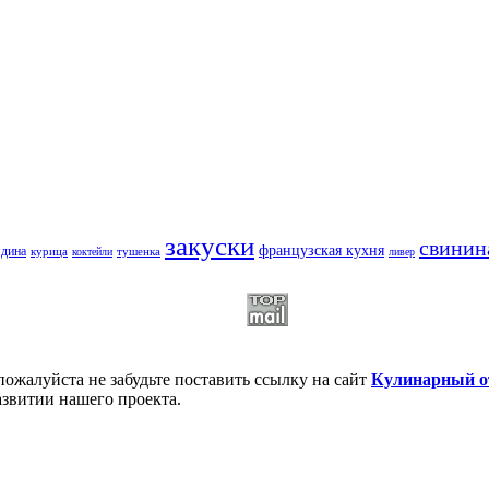
закуски
свинин
французская кухня
ядина
курица
тушенка
коктейли
ливер
пожалуйста не забудьте поставить ссылку на сайт
Кулинарный о
азвитии нашего проекта.