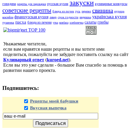
закуски
говядина
русская кухня
кулинарные конкурсы
рецепты для пароварки
советские рецепты
свинина
блюда из почек
курица
гусь
перепел
українська кухня
французская кухня
срок годности
коктейли
ливер
индюшка
пасха
салаты
грибы
блюда из печени
тушенка
утка
ковбаса
хлебопечка
Уважаемые читатели,
если вам нравятся наши рецепты и вы хотите ими
поделиться, пожалуйста не забудьте поставить ссылку на сайт
Кулинарный ответ
(
kuroed.net
).
Если вы это уже сделали - большое Вам спасибо за помощь в
развитии нашего проекта.
Подпишитесь:
Рецепты моей бабушки
Вкусная выпечка