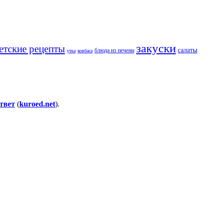
закуски
етские рецепты
салаты
блюда из печени
утка
ковбаса
твет
(
kuroed.net
).