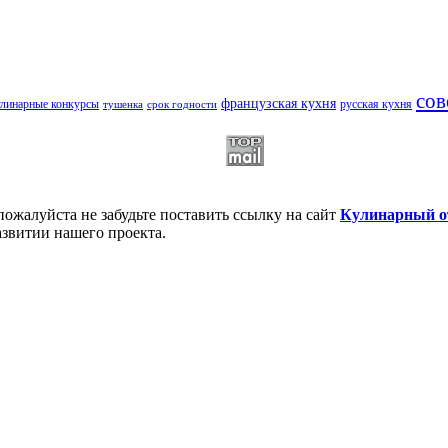
сов
французская кухня
улинарные конкурсы
русская кухня
тушенка
срок годности
пожалуйста не забудьте поставить ссылку на сайт
Кулинарный о
азвитии нашего проекта.