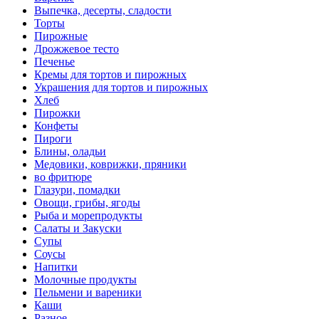
Выпечка, десерты, сладости
Торты
Пирожные
Дрожжевое тесто
Печенье
Кремы для тортов и пирожных
Украшения для тортов и пирожных
Хлеб
Пирожки
Конфеты
Пироги
Блины, оладьи
Медовики, коврижки, пряники
во фритюре
Глазури, помадки
Овощи, грибы, ягоды
Рыба и морепродукты
Салаты и Закуски
Супы
Соусы
Напитки
Молочные продукты
Пельмени и вареники
Каши
Разное