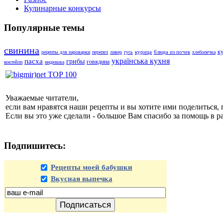
Кулинарные конкурсы
Популярные темы
свинина
к
курица
блюда из почек
рецепты для пароварки
перепел
ливер
гусь
хлебопечка
українська кухня
пасха
грибы
говядина
коктейли
индюшка
Уважаемые читатели,
если вам нравятся наши рецепты и вы хотите ими поделиться, 
Если вы это уже сделали - большое Вам спасибо за помощь в р
Подпишитесь:
Рецепты моей бабушки
Вкусная выпечка