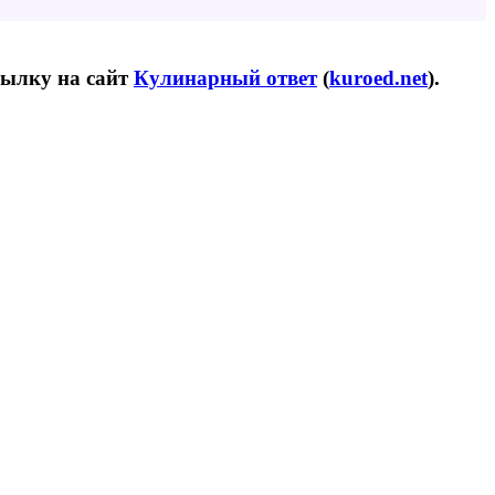
сылку на сайт
Кулинарный ответ
(
kuroed.net
).