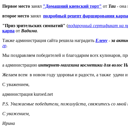
Первое место
занял
"Домашний киевский торт"
от
Таи
- она
второе место
занял
подробный рецепт фарширования карпа
"Приз зрительских симпатий"
(
подарочный сертификат на пр
карпа
от
Вадима
.
Также администрация сайта решила наградить
Елену
-
за акти
гр
.
Мы поздравляем победителей и благодарим всех кулинаров, пр
а администрацию
интернет-магазина косметики для волос
Ha
Желаем всем в новом году здоровья и радости, а также удачи и
С уважением,
администрация kuroed.net
P.S. Уважаемые победители, пожалуйста, свяжитесь со мной 
С уважением,
Ирина