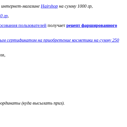
в интернет-магазине
Hairshop
на сумму 1000 гр
,
0 гр
,
осования пользователей
получает
рецепт фаршированного
ым сертификатом на приобретение косметики на сумму 250
ии,
ординаты (куда высылать приз).