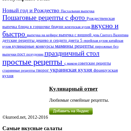
Новый год и Рождество
Пасхальная выпечка
Пошаговые рецепты с фото
Рождественская
вкусно и
выпечка
блюда в горшочке
брауни
венгерская кухня
быстро
выпечка на кефире
выпечка с вишней
день Святого Валентина
детские рецепты
дешево и сердито
диета 5
еврейская кухня
китайская
мамины рецепты
кулинарные конкурсы
пирожные без
кухня
праздничный стол
выпечки
пост
похудение
простые рецепты
советские рецепты
с маком
украинская кухня
французская
творог
старинные рецепты
кухня
Кулинарный ответ
Любимые семейные рецепты.
©kuroed.net, 2012-2016
Самые вкусные салаты