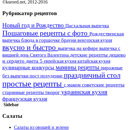
©kuroed.net, 2012-2016
Рубрикатор рецептов
Новый год и Рождество
Пасхальная выпечка
Пошаговые рецепты с фото
Рождественская
выпечка
блюда в горшочке
брауни
венгерская кухня
вкусно и быстро
выпечка на кефире
выпечка с
детские рецепты
дешево
вишней
день Святого Валентина
и сердито
диета 5
еврейская кухня
китайская кухня
мамины рецепты
кулинарные конкурсы
пирожные
праздничный стол
пост
без выпечки
похудение
простые рецепты
советские рецепты
с маком
украинская кухня
творог
старинные рецепты
французская кухня
Sidebar
Салаты
Салаты из овощей и зелени