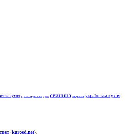
свинина
українська кухня
ская кухня
срок годности
гусь
индюшка
твет
(
kuroed.net
).