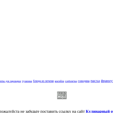
пасха
француз
блюда из печени
говядина
тушенка
епты для пароварки
коктейли
хлебопечка
пожалуйста не забудьте поставить ссылку на сайт
Кулинарный о