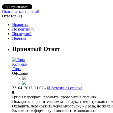
Подписаться по email
Ответов (
1
)
Нравится
По рейтингу
Последний
Первый
Принятый Ответ
Кулинар
Лора
Оффлайн
22. 04. 2012, 21:07 -
#Постоянная ссылка
0
Грибы перебрать, промыть, проварить в специях.
Пожарить на растительном масле лук, затем отдельно по
Охладить, перекрутить через мясорубку - 2 раза, по жела
Выложить в формочку и поставить в холодильник.