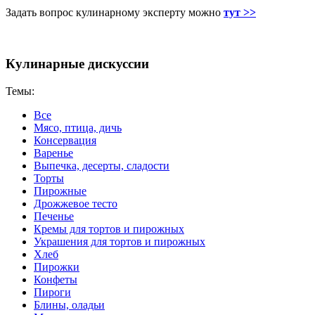
Задать вопрос кулинарному эксперту можно
тут >>
Кулинарные дискуссии
Темы:
Все
Мясо, птица, дичь
Консервация
Варенье
Выпечка, десерты, сладости
Торты
Пирожные
Дрожжевое тесто
Печенье
Кремы для тортов и пирожных
Украшения для тортов и пирожных
Хлеб
Пирожки
Конфеты
Пироги
Блины, оладьи