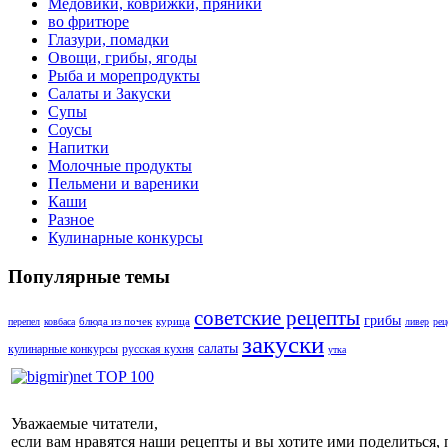
Медовики, коврижки, пряники
во фритюре
Глазури, помадки
Овощи, грибы, ягоды
Рыба и морепродукты
Салаты и Закуски
Супы
Соусы
Напитки
Молочные продукты
Пельмени и вареники
Каши
Разное
Кулинарные конкурсы
Популярные темы
советские рецепты
грибы
блюда из почек
курица
перепел
ковбаса
ливер
рец
закуски
салаты
кулинарные конкурсы
русская кухня
утка
Уважаемые читатели,
если вам нравятся наши рецепты и вы хотите ими поделиться, 