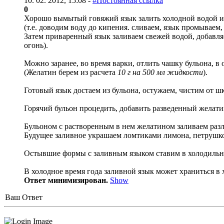
10. 02. 2012, 15:08 -
#Постоянная ссылка
0
Хорошо вымытый говяжий язык залить холодной водой и 
(т.е. доводим воду до кипения. сливаем, язык промываем, 
Затем приваренный язык заливаем свежей водой, добавляе
огонь).
Можно заранее, во время варки, отлить чашку бульона, в
(Желатин берем из расчета
10 г на 500 мл жидкости
).
Готовый язык достаем из бульона, остужаем, чистим от 
Горячий бульон процедить, добавить разведенный желати
Бульоном с растворенным в нем желатином заливаем раз
Будущее заливное украшаем ломтиками лимона, петрушкой
Остывшие формы с заливным языком ставим в холодильн
В холодное время года заливной язык может храниться в х
Ответ минимизирован.
Show
Ваш Ответ