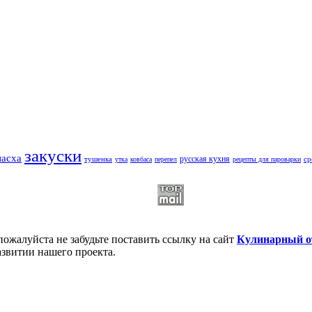
закуски
пасха
русская кухня
тушенка
ср
утка
ковбаса
перепел
рецепты для пароварки
пожалуйста не забудьте поставить ссылку на сайт
Кулинарный о
азвитии нашего проекта.