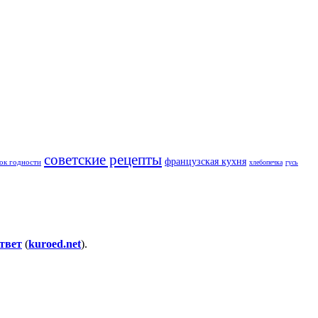
советские рецепты
французская кухня
ок годности
хлебопечка
гусь
твет
(
kuroed.net
).