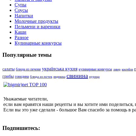
Супы
Соусы
Напитки
Молочные продукты
Пельмени и вареники
Каши
Разное
Кулинарные конкурсы
Популярные темы
українська кухня
салаты
блюда из печени
кулинарные конкурсы
ливер
коктейли
свинина
грибы
говядина
блюда из почек
курица
индюшка
Уважаемые читатели,
если вам нравятся наши рецепты и вы хотите ими поделиться, 
Если вы это уже сделали - большое Вам спасибо за помощь в р
Подпишитесь: