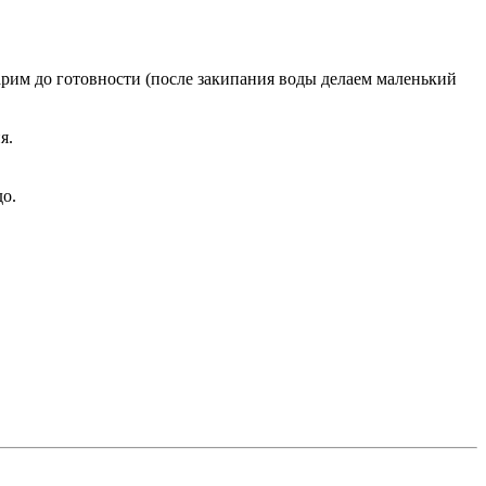
варим до готовности (после закипания воды делаем маленький
я.
до.