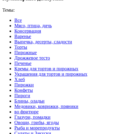
Темы:
Все
Мясо, птица, дичь
Консервация
Варенье
Выпечка, десерты, сладости
Торты
Пирожные
Дрожжевое тесто
Печенье
Кремы для тортов и пирожных
Украшения для тортов и пирожных
Хлеб
Пирожки
Конфеты
Пироги
Блины, оладьи
Медовики, коврижки, пряники
во фритюре
Глазури, помадки
Овощи, грибы, ягоды
Рыба и морепродукты
Салаты и Закуски