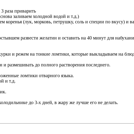
3 раза приварить
снова заливаем холодной водой и т.д.)
м коренья (лук, морковь, петрушку, соль и специи по вкусу) и 
 остывшем развести желатин и оставить на 40 минут для набухани
шкурки и режем на тонкие ломтики, которые выкладываем на блю
н и размешивать до полного растворения последнего.
ложенные ломтики отварного языка.
 и т.д.
ик.
олодильнике до 3-х дней, в жару же лучше его не делать.