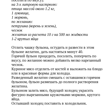
посолить по вкусу).
на 3-х литровую кастрюлю:
птица массой около 1.2 кг,
1 луковица,
1 морковь,
по желанию:
петрушка (корень и зелень),
чеснок
желатин из расчета 10 г на 500 мл жидкости
1-2 крутых яйца
Отлить чашку бульона, остудить и развести в этом
бульоне желатин, дать настояться минут 40.
Горячий бульон процедить, посолить, поперчить по
вкусу, по желанию можно добавить мелко нарезанный
чеснок.
Куриное мясо отделить от костей и выложить на блюдо
или в красивые формы для холодца.
Разведенный желатин смешать с оставшимся горячим
бульоном, бульон размешать до полного растворения
желатина.
Бульоном залить мясо, будущий холодец украсить
фигурно вырезанными кружочками моркови, крутого
яйца.
Остывший холодец поставить в холодильник.