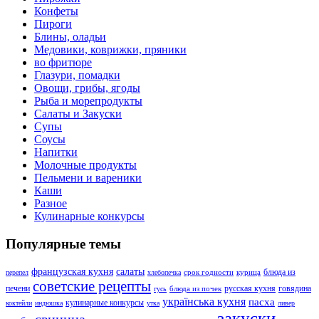
Конфеты
Пироги
Блины, оладьи
Медовики, коврижки, пряники
во фритюре
Глазури, помадки
Овощи, грибы, ягоды
Рыба и морепродукты
Салаты и Закуски
Супы
Соусы
Напитки
Молочные продукты
Пельмени и вареники
Каши
Разное
Кулинарные конкурсы
Популярные темы
французская кухня
салаты
блюда из
срок годности
курица
перепел
хлебопечка
советские рецепты
печени
русская кухня
говядина
блюда из почек
гусь
українська кухня
пасха
кулинарные конкурсы
коктейли
индюшка
утка
ливер
закуски